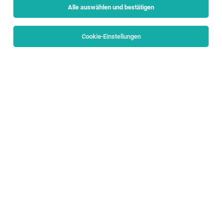
Alle auswählen und bestätigen
Sortieren
30 Jobs
Cookie-Einstellungen
Verkaufsmitarbeiter (m/w/d) Alpenstraße
102, 5081 Anif
Anif
06.08.2026
Teilzeit
HOFER KG
Aufgaben, die mich erwarten