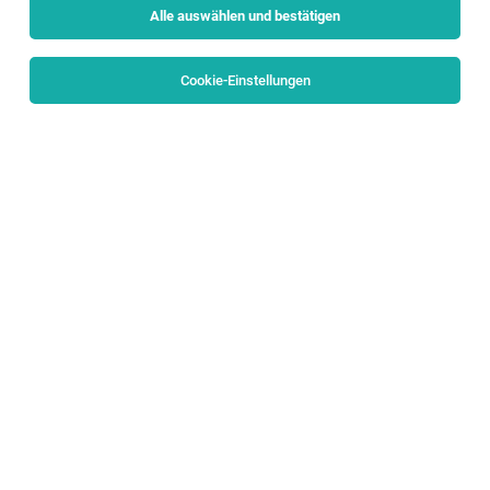
Alle auswählen und bestätigen
Sortieren
30 Jobs
Cookie-Einstellungen
Lehre Elektronik Brandmeldetechnik (m/w/d)
Thalgau
05.08.2026
Vollzeit | Lehrstelle
Fiegl & Spielberger GmbH
DEINE VORTEILE:
Ausbildung zum Elektroniker für
Betriebstechnik (w/m/d)