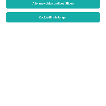
Alle auswählen und bestätigen
Sortieren
30 Jobs
Cookie-Einstellungen
CUSTOMER SERVICE MANAGER (m/w/d)
Salzburg, Sankt Johann im Pongau
31.07.2026
Vollzeit
eurofunk KAPPACHER GmbH
ALL ABOUT: CREATING SAFETY BY TECHNOLOGY