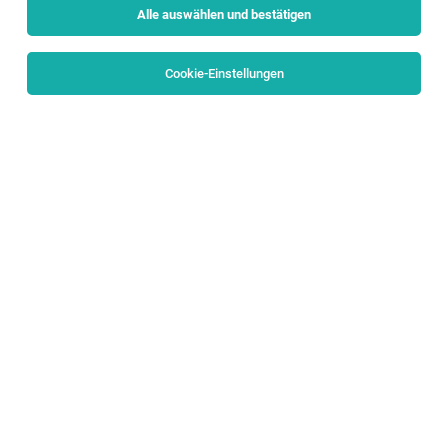
Alle auswählen und bestätigen
Sortieren
30 Jobs
Cookie-Einstellungen
TOP-JOB
OPEN PIANO BETREUER*IN
Salzburg
03.08.2026
Vollzeit | Teilzeit | befristet | Freelancer, Projektarbeit |
Geringfügig
The Open Music Project
Welche Aufgaben erwarten dich bei der Betreuung eines
unserer Klaviere?