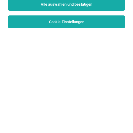
Alle auswählen und bestätigen
Sortieren
30 Jobs
Cookie-Einstellungen
International Business Development (w/m/d)
Salzburg
03.08.2026
Vollzeit
COPA-DATA Headquarters
Fast Facts
Regional After Sales Business Development
Manager (f/m/d)