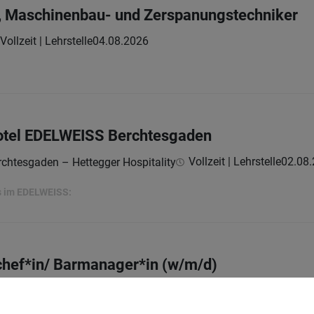
-, Maschinenbau- und Zerspanungstechniker
Vollzeit | Lehrstelle
04.08.2026
otel EDELWEISS Berchtesgaden
Vollzeit | Lehrstelle
02.08
chtesgaden – Hettegger Hospitality
ns im EDELWEISS:
chef*in/ Barmanager*in (w/m/d)
Vollzeit
05.08.2026
chtesgaden – Hettegger Hospitality