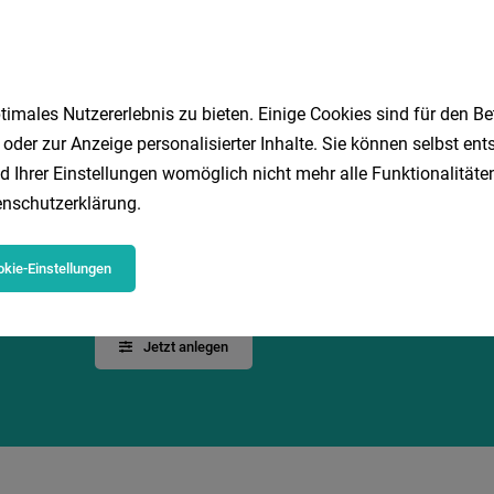
kungsfeld:
1
imales Nutzererlebnis zu bieten. Einige Cookies sind für den Be
 oder zur Anzeige personalisierter Inhalte. Sie können selbst en
d Ihrer Einstellungen womöglich nicht mehr alle Funktionalitäten
nschutzerklärung
.
Speichere deine Suche als 
kie-Einstellungen
Erhalte alle neuen Stellenangebote automatisch per
Jetzt anlegen