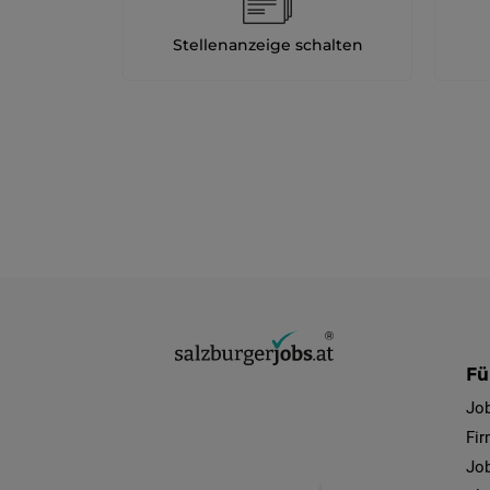
Stellenanzeige schalten
Fü
Jo
Fi
Job