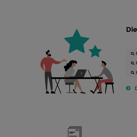
Die
D