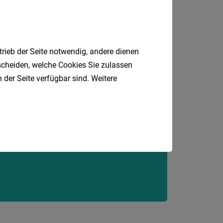
24
Stunden
trieb der Seite notwendig, andere dienen
tscheiden, welche Cookies Sie zulassen
 der Seite verfügbar sind. Weitere
Jobfinder.
 E-Mail.