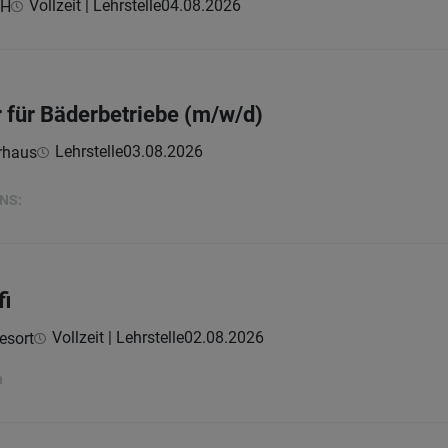
Vollzeit | Lehrstelle
04.08.2026
bH
r für Bäderbetriebe (m/w/d)
Lehrstelle
03.08.2026
rhaus
NS:
fi
Vollzeit | Lehrstelle
02.08.2026
esort
h