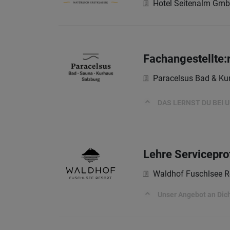
Hotel Seitenalm Gm
Fachangestellte:
Paracelsus Bad & Ku
DAS LERNST DU BEI U
Lehre Servicepro
Waldhof Fuschlsee R
Unser Angebot an Dic