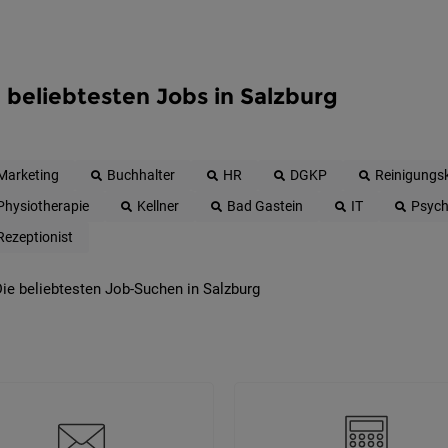
 beliebtesten Jobs in Salzburg
Marketing
Buchhalter
HR
DGKP
Reinigungsk
Physiotherapie
Kellner
Bad Gastein
IT
Psych
Rezeptionist
ie beliebtesten Job-Suchen in Salzburg