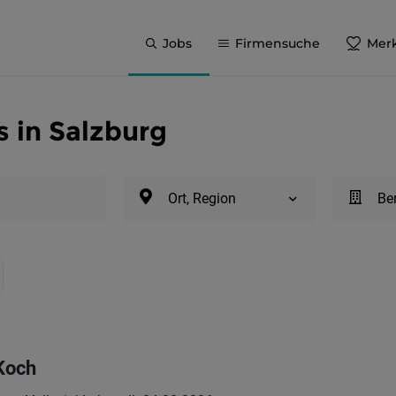
Jobs
Firmensuche
Merk
 in Salzburg
Ort, Region
Be
Koch