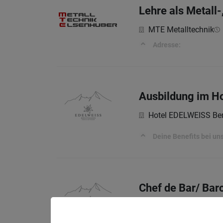
Lehre als Metall
MTE Metalltechnik
Adresse:
Ausbildung im H
Hotel EDELWEISS Ber
Deine Benefits bei u
Chef de Bar/ Bar
Hotel EDELWEISS Ber