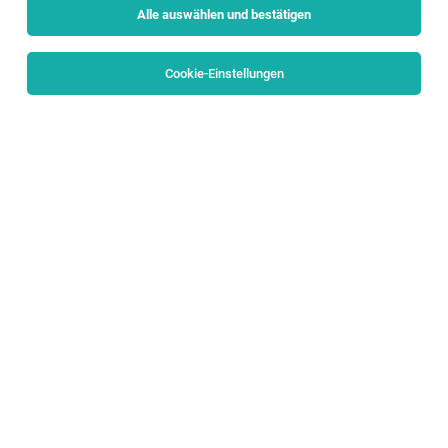
Alle auswählen und bestätigen
Sortieren
30 Jobs
Cookie-Einstellungen
Zimmerer (m/w/d) im Raum Pongau
Pongau
03.08.2026
Vollzeit
Maschinenring Salzburg
Was du tun wirst: