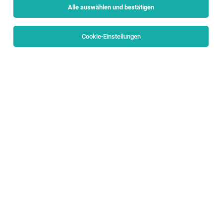
Alle auswählen und bestätigen
Sortieren
30 Jobs
Cookie-Einstellungen
Freiwilliges Soziales Jahr (m/w/d)
Zell am See / Mittersill
03.08.2026
Vollzeit
Tauernkliniken GmbH
Was Sie mitbringen:
Freiwilliges Sozialjahr der Diakonie (FSJD)