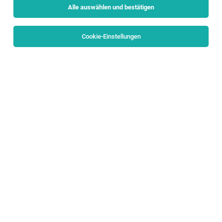
Alle auswählen und bestätigen
Sortieren
30 Jobs
Cookie-Einstellungen
Alle Filter
Salzburg Stadt
INTERNSHIP HUMAN RESOURCES (m/f/d)
Salzburg, Sankt Johann im Pongau
05.08.2026
Vollzeit
eurofunk KAPPACHER GmbH
ALL ABOUT: CREATING SAFETY BY TECHNOLOGY