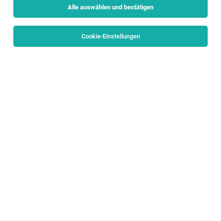
Alle auswählen und bestätigen
Sortieren
30 Jobs
Cookie-Einstellungen
Alle Filter
Salzburg Stadt
TOP-JOB
Liegenschafts- und Objektbeauftragte_r
Salzburg, Unken
04.08.2026
Teilzeit
anderskompetent gmbh
DEIN AUFGABENGEBIET:
Lehrling Bürokaufmann/Bürokauffrau ab