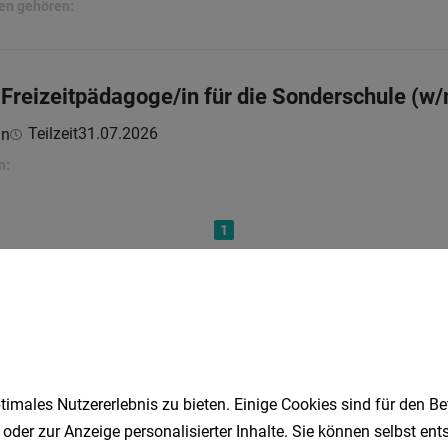
en gehören:
 Freizeitpädagoge/in für die Sonderschule (w
Teilzeit
31.07.2026
in
n:
1
Speichere deine Suche als 
imales Nutzererlebnis zu bieten. Einige Cookies sind für den Be
Erhalte alle neuen Stellenangebote automatisch per
 oder zur Anzeige personalisierter Inhalte. Sie können selbst en