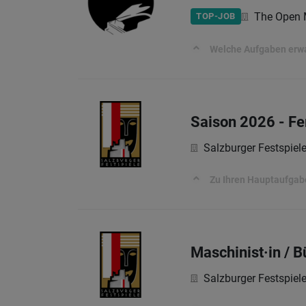
The Open 
TOP-JOB
Welche Aufgaben erwar
Saison 2026 - F
Salzburger Festspiel
Zu Ihren Hauptaufgab
Maschinist·in / 
Salzburger Festspiel