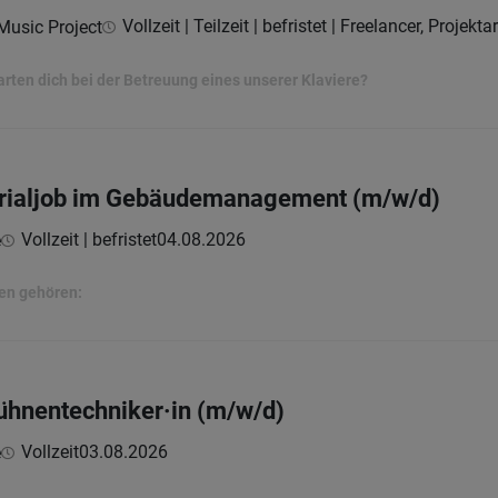
Vollzeit | Teilzeit | befristet | Freelancer, Projekt
Music Project
ten dich bei der Betreuung eines unserer Klaviere?
erialjob im Gebäudemanagement (m/w/d)
Vollzeit | befristet
04.08.2026
e
en gehören:
Bühnentechniker·in (m/w/d)
Vollzeit
03.08.2026
e