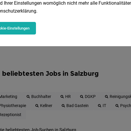
d Ihrer Einstellungen womöglich nicht mehr alle Funktionalitäten
Jetzt anlegen
nschutzerklärung
.
kie-Einstellungen
 beliebtesten Jobs in Salzburg
Marketing
Buchhalter
HR
DGKP
Reinigungsk
Physiotherapie
Kellner
Bad Gastein
IT
Psych
Rezeptionist
ie beliebtesten Job-Suchen in Salzburg