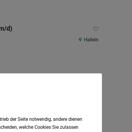
Tirol
Vorarlb
/m/d)
Wien
Hallein
Südtirol
Internatio
Berufsfeld
Anstellungsa
Als Jobfinder spe
Jobfinder.
Jobs
trieb der Seite notwendig, andere dienen
 E-Mail.
der
tscheiden, welche Cookies Sie zulassen
letzten