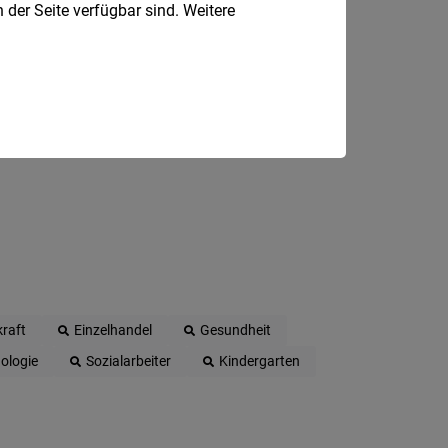
 der Seite verfügbar sind. Weitere
24
Stunden
raft
Einzelhandel
Gesundheit
ologie
Sozialarbeiter
Kindergarten