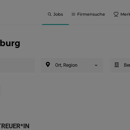
Jobs
Firmensuche
Merk
zburg
Ort, Region
Be
TREUER*IN