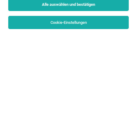
Alle auswählen und bestätigen
Sortieren
30 Jobs
Cookie-Einstellungen
Mitarbeiter/in Frühstücksservice (m/w/d)
Wals
30.07.2026
Teilzeit
Hotel Gabi GmbH
Anforderungen