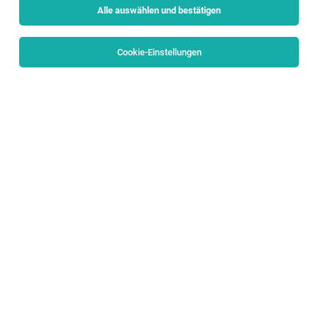
Alle auswählen und bestätigen
Sortieren
30 Jobs
Cookie-Einstellungen
Betriebsleiter (m/w/d)
Salzburg
09.08.2026
Vollzeit
GMS GOURMET GmbH
Bei uns arbeiten Sie...