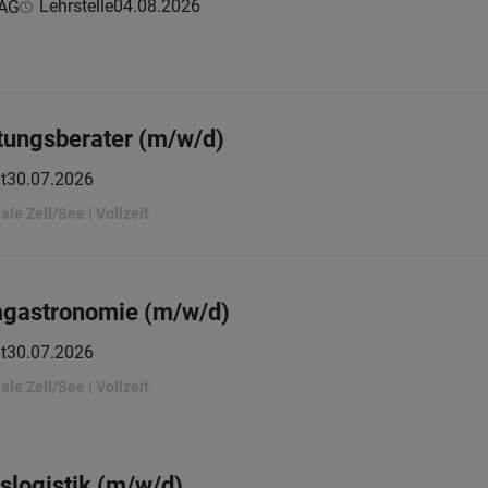
Lehrstelle
04.08.2026
 AG
htungsberater (m/w/d)
t
30.07.2026
ale Zell/See | Vollzeit
mgastronomie (m/w/d)
t
30.07.2026
ale Zell/See | Vollzeit
slogistik (m/w/d)