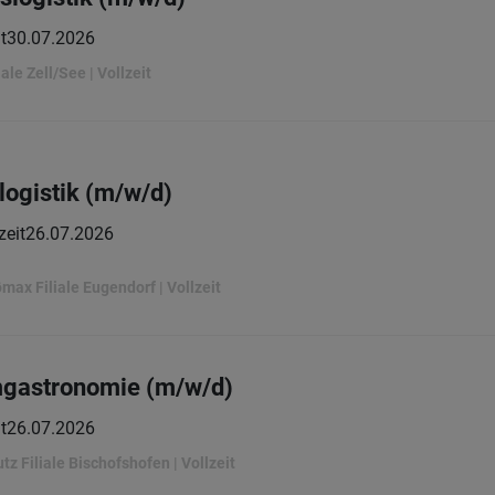
t
30.07.2026
ale Zell/See | Vollzeit
logistik (m/w/d)
zeit
26.07.2026
max Filiale Eugendorf | Vollzeit
mgastronomie (m/w/d)
t
26.07.2026
z Filiale Bischofshofen | Vollzeit