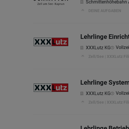
Schmittenhöhebahn
DEINE AUFGABEN
Lehrlinge Einric
Vollzei
XXXLutz KG
Zell/See | XXXLutz Fili
Lehrlinge Syste
Vollzei
XXXLutz KG
Zell/See | XXXLutz Fili
Lehrlinge Betrieb