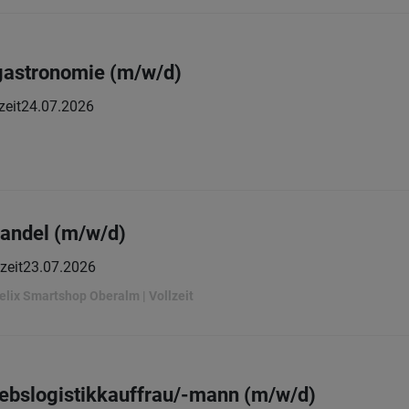
gastronomie (m/w/d)
zeit
24.07.2026
handel (m/w/d)
zeit
23.07.2026
elix Smartshop Oberalm | Vollzeit
riebslogistikkauffrau/-mann (m/w/d)