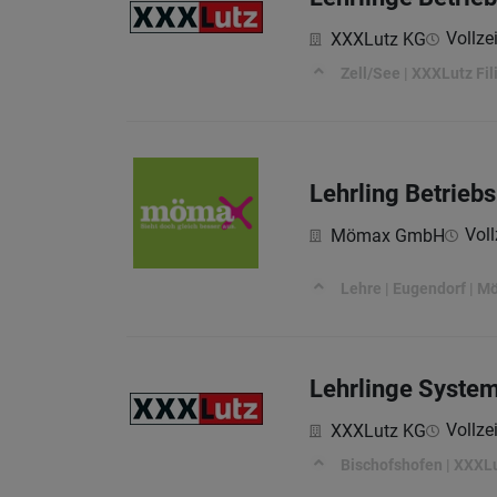
Vollzei
XXXLutz KG
Zell/See | XXXLutz Fili
Lehrling Betriebs
Voll
Mömax GmbH
Lehre | Eugendorf | Mö
Lehrlinge Syste
Vollzei
XXXLutz KG
Bischofshofen | XXXLut