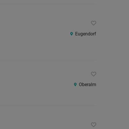
24
Stunden
Eugendorf
Oberalm