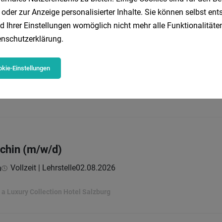
Vollzeit | Lehrstelle
03.08.2026
Laudersbach GmbH
 oder zur Anzeige personalisierter Inhalte. Sie können selbst en
d Ihrer Einstellungen womöglich nicht mehr alle Funktionalitäten
nschutzerklärung
.
 Landmaschinentechniker:in / Kraftfahrzeugte
kie-Einstellungen
Lehrstelle
03.08.2026
s
chin (m/w/d)
Vollzeit | Lehrstelle
02.08.2026
h
 a Luxury Collection Hotel Salzburg