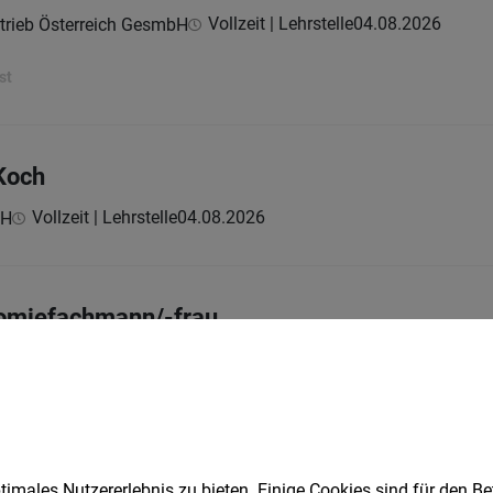
Vollzeit | Lehrstelle
04.08.2026
trieb Österreich GesmbH
st
Koch
Vollzeit | Lehrstelle
04.08.2026
bH
nomiefachmann/-frau
Vollzeit | Lehrstelle
04.08.2026
bH
g Rezeption (m/w/d)
imales Nutzererlebnis zu bieten. Einige Cookies sind für den Be