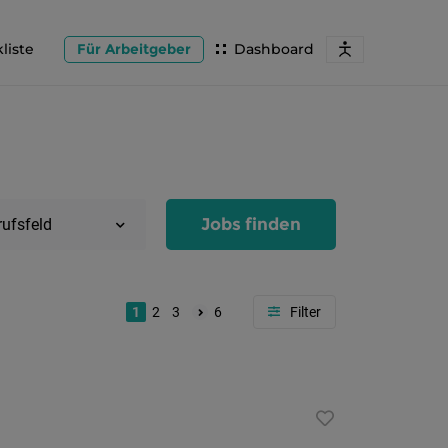
liste
Für Arbeitgeber
Dashboard
Jobs finden
rufsfeld
1
2
3
6
Region
Salzburg
Flachg