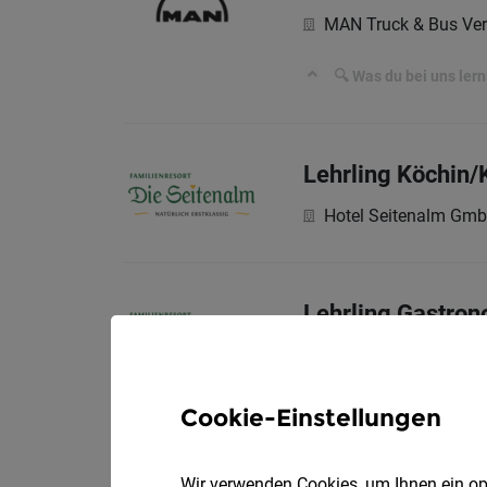
MAN Truck & Bus Ver
🔍 Was du bei uns lern
Lehrling Köchin/
Hotel Seitenalm Gm
Lehrling Gastro
Hotel Seitenalm Gm
Cookie-Einstellungen
HGA oder Lehrlin
Wir verwenden Cookies, um Ihnen ein opt