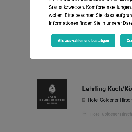
Gasthof Landhotel 
Statistikzwecken, Komforteinstellungen,
wollen. Bitte beachten Sie, dass aufgrun
Informationen finden Sie in unserer
Date
Lehrling zum/zur
Alle auswählen und bestätigen
Coo
Salzburger Lagerhau
Deine Aufgaben:
Lehrling Koch/Kö
Hotel Goldener Hirsc
Hotel Goldener Hirsch