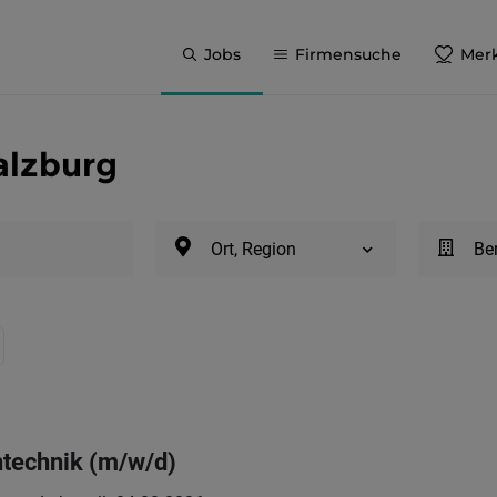
Jobs
Firmensuche
Merk
alzburg
Ort, Region
Be
ntechnik (m/w/d)