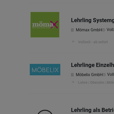
Lehrling System
Voll
Mömax GmbH
Vollzeit - ab sofort
Lehrlinge Einzel
Voll
Möbelix GmbH
Lehre | Oberalm | Möb
Lehrling als Bet