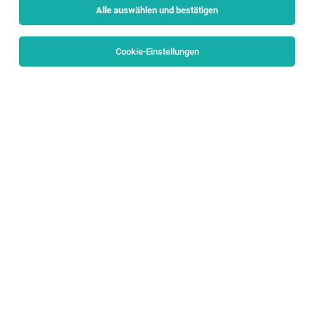
Alle auswählen und bestätigen
Cookie-Einstellungen
Content Creator Digitales Lernen (m/w/d)
Salzburg
28.07.2026
Vollzeit
SPAR Österreichische Warenhandels-AG
Allgemeines
Senior IT Systems Engineer (m/w/d)