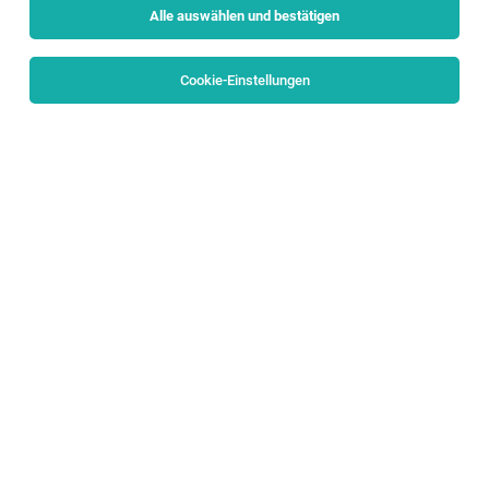
Alle auswählen und bestätigen
Cookie-Einstellungen
LEHRE Einzelhandel mit Schwerpunkt
Lebensmittel im INTERSPAR-Markt Hallein
Hallein
29.07.2026
Vollzeit | Lehrstelle
INTERSPAR GmbH
Allgemeines