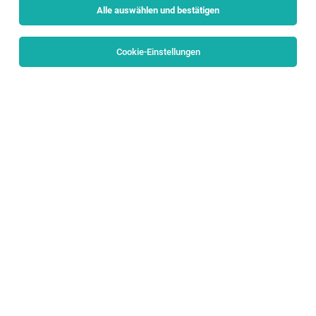
Alle auswählen und bestätigen
Cookie-Einstellungen
Group Insurance Manager (f/m/d)
Bergheim
29.07.2026
Vollzeit
PALFINGER AG
WAS DICH ERWARTET
Team Lead Risk Management & Insurance
(m/f/d)
Bergheim
25.07.2026
Vollzeit