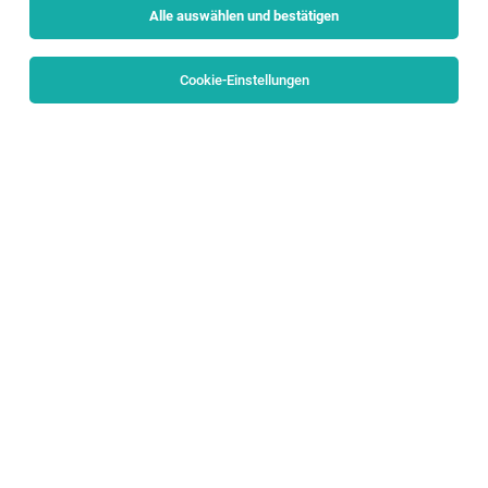
Alle auswählen und bestätigen
Sortieren
30 Jobs
Cookie-Einstellungen
Infor LN Finance (f/m/d) Expert
Bergheim
20.07.2026
Vollzeit
PALFINGER AG
YOUR RESPONSIBILITIES
Cyber Security Engineer (f/m/d)
Bergheim
03.08.2026
Vollzeit