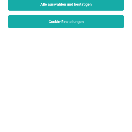
Alle auswählen und bestätigen
Sortieren
30 Jobs
Cookie-Einstellungen
Lohndiener / Page (m/w/d)
Salzburg
02.08.2026
Vollzeit
Hotel Goldener Hirsch
Hotel Goldener Hirsch a Luxury Collection Hotel Salzburg