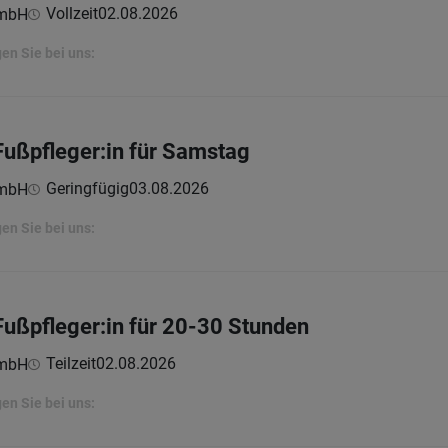
Vollzeit
02.08.2026
GmbH
en Sie bei uns:
Fußpfleger:in für Samstag
Geringfügig
03.08.2026
GmbH
en Sie bei uns:
Fußpfleger:in für 20-30 Stunden
Teilzeit
02.08.2026
GmbH
en Sie bei uns: