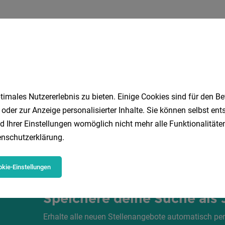
AS EDELWEISS Salzburg Mountain Resort
Vollzeit | Lehrs
urg Mountain Resort – Hettegger Hospitality
stehen zur Auswahl:
imales Nutzererlebnis zu bieten. Einige Cookies sind für den Be
 oder zur Anzeige personalisierter Inhalte. Sie können selbst en
d Ihrer Einstellungen womöglich nicht mehr alle Funktionalitäten
1
nschutzerklärung
.
kie-Einstellungen
Speichere deine Suche als 
Erhalte alle neuen Stellenangebote automatisch per