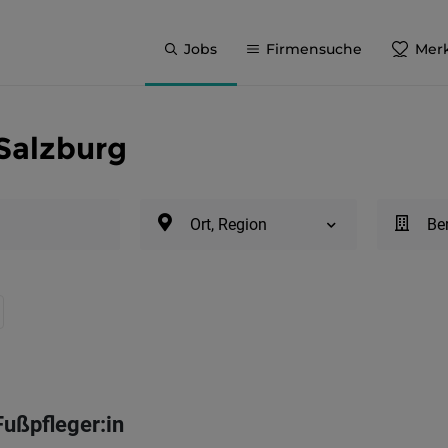
Jobs
Firmensuche
Merk
 Salzburg
Ort, Region
Be
Fußpfleger:in