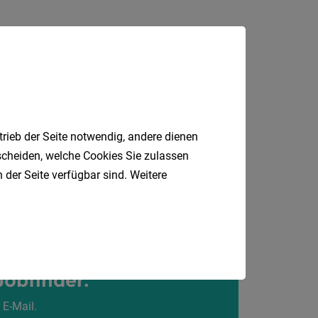
24
Stunden
telle
05.08.2026
Grossarl
trieb der Seite notwendig, andere dienen
tscheiden, welche Cookies Sie zulassen
 der Seite verfügbar sind. Weitere
Jobfinder.
 E-Mail.