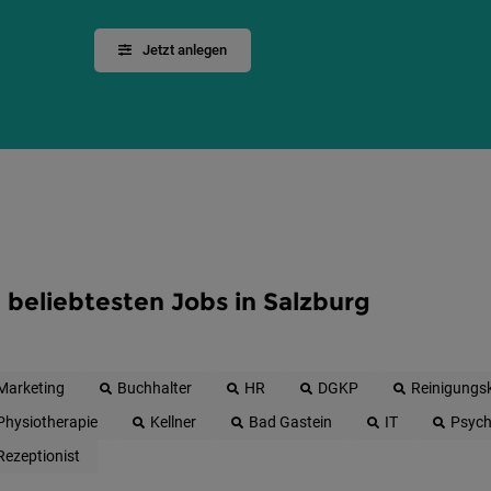
Jetzt anlegen
 beliebtesten Jobs in Salzburg
Marketing
Buchhalter
HR
DGKP
Reinigungsk
Physiotherapie
Kellner
Bad Gastein
IT
Psych
Rezeptionist