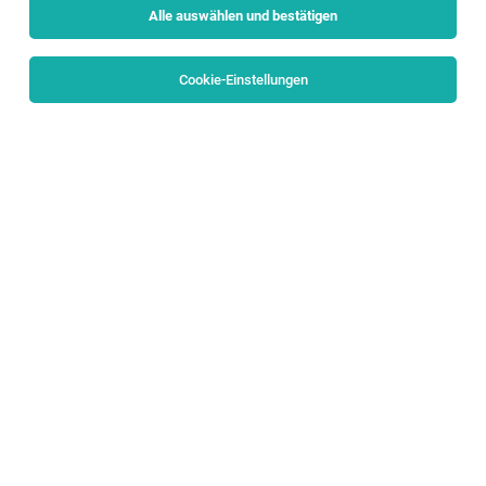
Alle auswählen und bestätigen
Sortieren
30 Jobs
Cookie-Einstellungen
Sous Chef/in (m/w/d)
Salzburg
06.08.2026
Vollzeit
Yazzoon e.U.
Deine Aufgaben