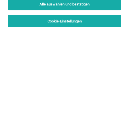
Alle auswählen und bestätigen
Sortieren
30 Jobs
Cookie-Einstellungen
KFZ-Techniker (w/m/d)
Salzburg
04.08.2026
Vollzeit
Porsche Holding
Wir möchten die Welt bewegen