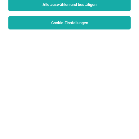
Alle auswählen und bestätigen
Sortieren
30 Jobs
Cookie-Einstellungen
Alle Filter
Flachgau
QA Engineer (m/w/d)
Anif
05.08.2026
Vollzeit
Axess AG
Dein Profil
Senior Process & Data Manager Service