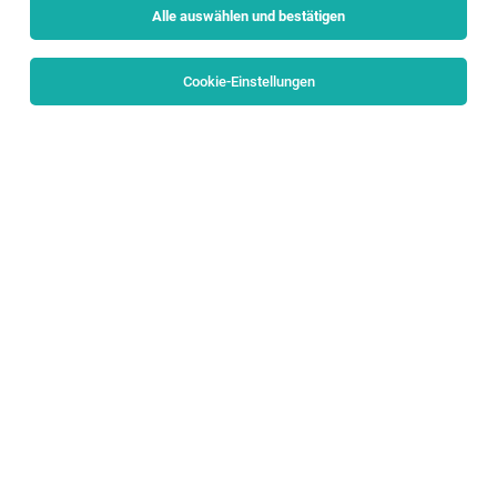
Alle auswählen und bestätigen
Sortieren
30 Jobs
Cookie-Einstellungen
Alle Filter
Flachgau
Samstagsaushilfe Verkauf für unsere
maxi.backstube
Anif
01.08.2026
Geringfügig
Maximarkt Handels-Gesellschaft m.b.H.
Allgemeines