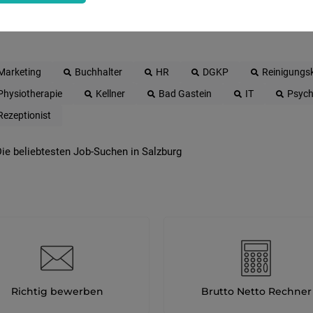
 beliebtesten Jobs in Salzburg
Marketing
Buchhalter
HR
DGKP
Reinigungsk
Physiotherapie
Kellner
Bad Gastein
IT
Psych
Rezeptionist
ie beliebtesten Job-Suchen in Salzburg
Richtig bewerben
Brutto Netto Rechner