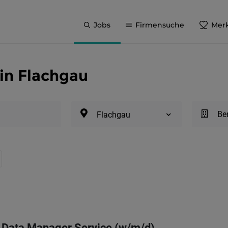
Jobs
Firmensuche
Merk
 in Flachgau
Be
Flachgau
 Data Manager Service (w/m/d)