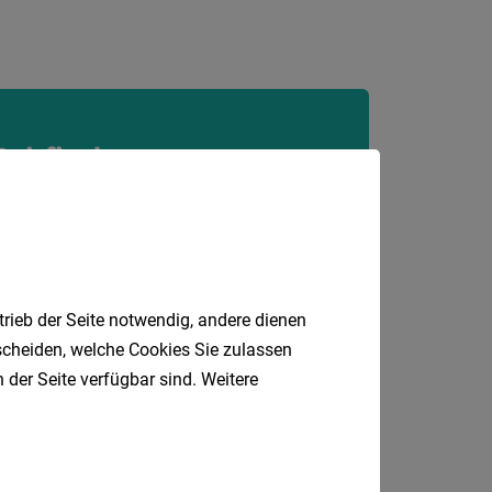
Tirol
Vorarlb
Wien
Jobfinder.
Südtirol
Internatio
 E-Mail.
Berufsfeld
trieb der Seite notwendig, andere dienen
Anstellungsa
tscheiden, welche Cookies Sie zulassen
 der Seite verfügbar sind. Weitere
Als Jobfinder spe
Jobs
der
letzten