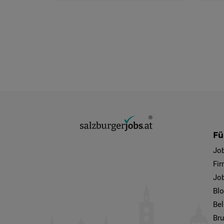
Fü
Jo
Fi
Job
Bl
Bel
Bru