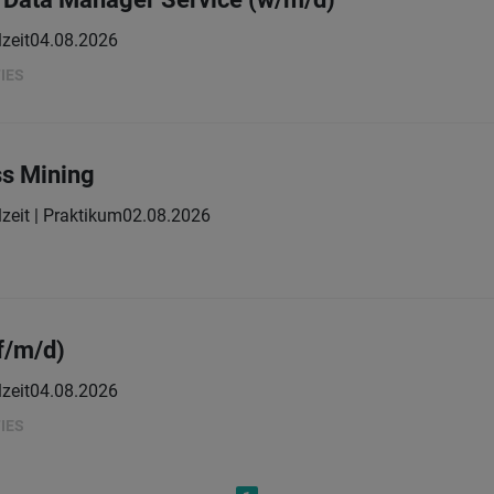
lzeit
04.08.2026
IES
ss Mining
lzeit | Praktikum
02.08.2026
(f/m/d)
lzeit
04.08.2026
IES