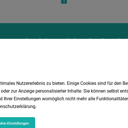
1
Speichere deine Suche als 
Erhalte alle neuen Stellenangebote automatisch per
Jetzt anlegen
imales Nutzererlebnis zu bieten. Einige Cookies sind für den Be
 oder zur Anzeige personalisierter Inhalte. Sie können selbst en
d Ihrer Einstellungen womöglich nicht mehr alle Funktionalitäten
nschutzerklärung
.
kie-Einstellungen