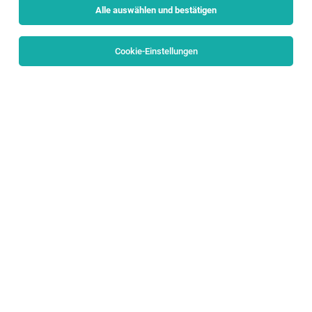
Alle auswählen und bestätigen
Sortieren
30 Jobs
Cookie-Einstellungen
Alle Filter
Flachgau
Filialleiter (m/w/d) Seekirchnerstraße 1, 5162
Obertrum am See
Obertrum am See
04.08.2026
Vollzeit
HOFER KG
Aufgaben, die mich erwarten