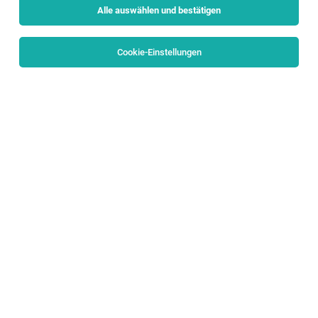
Alle auswählen und bestätigen
Sortieren
30 Jobs
Cookie-Einstellungen
Infor LN Finance (f/m/d) Expert
Bergheim
20.07.2026
Vollzeit
PALFINGER AG
YOUR RESPONSIBILITIES
Senior Expert Treasury & Corporate Finance
(f/m/d)