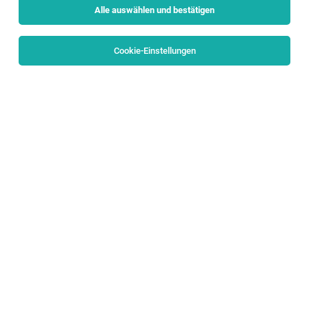
Alle auswählen und bestätigen
Sortieren
30 Jobs
Cookie-Einstellungen
KFZ-Lackierer (w/m/d)
Salzburg
05.08.2026
Vollzeit
Porsche Holding
Wir möchten die Welt bewegen