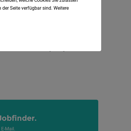
tscheiden, welche Cookies Sie zulassen
Salzburg
 der Seite verfügbar sind. Weitere
Liefering, Maxglan, Siezenheim
Jobfinder.
 E-Mail.