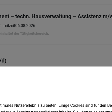
ent – techn. Hausverwaltung – Assistenz m/w/
Teilzeit
06.08.2026
nhaltet der Tätigkeitsbereich:
/d)
Vollzeit
03.08.2026
 GmbH
aft / Sachbearbeitung m/w/d - Teilzeit
imales Nutzererlebnis zu bieten. Einige Cookies sind für den Be