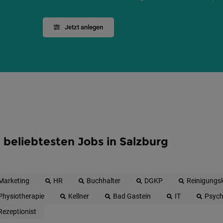
Jetzt anlegen
 beliebtesten Jobs in Salzburg
Marketing
HR
Buchhalter
DGKP
Reinigungsk
Physiotherapie
Kellner
Bad Gastein
IT
Psych
Rezeptionist