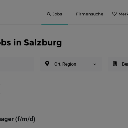
Jobs
Firmensuche
Merk
obs in Salzburg
Ort, Region
Be
ager (f/m/d)