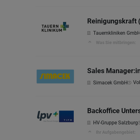
Reinigungskraft 
Tauernkliniken Gmb
Was Sie mitbringen:
Sales Manager:i
Vol
Simacek GmbH
Backoffice Unter
HV-Gruppe Salzburg
Ihr Aufgabengebiet: