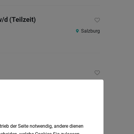
24
Stunden
d (Teilzeit)
Salzburg
Salzburg
trieb der Seite notwendig, andere dienen