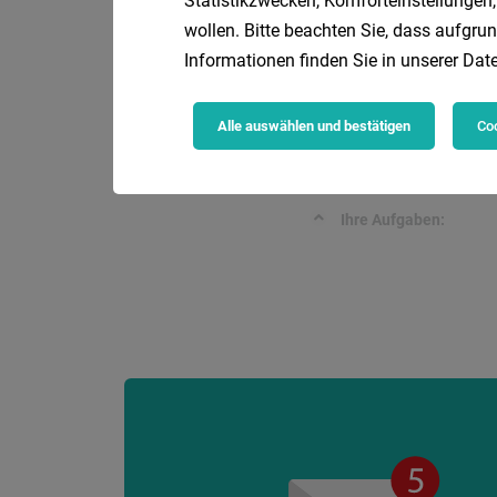
Statistikzwecken, Komforteinstellungen,
HV-Gruppe Salzburg
wollen. Bitte beachten Sie, dass aufgrun
Aufgaben:
Informationen finden Sie in unserer
Date
Alle auswählen und bestätigen
Coo
Assistent:in der 
Raiffeisenbank Salz
Ihre Aufgaben: