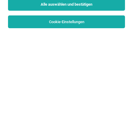
Alle auswählen und bestätigen
Sortieren
30 Jobs
Cookie-Einstellungen
Facharzt Urologie (m/w/d)
Zell am See
03.08.2026
Vollzeit
Tauernkliniken GmbH
Was Sie mitbringen:
Facharzt für Anästhesie und Intensivmedizin