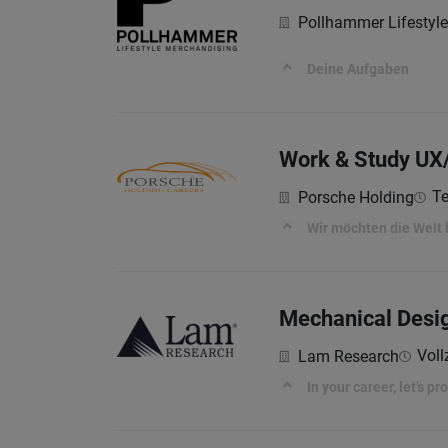
Pollhammer Lifesty
Deine Aufgaben
Work & Study UX/
Te
Porsche Holding
Wir möchten die Welt
Mechanical Desig
Voll
Lam Research
In your career, let’s p