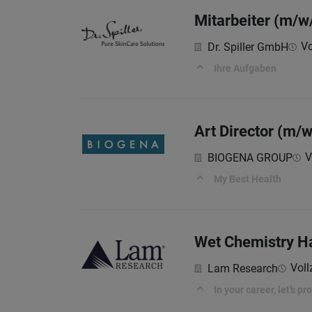
Mitarbeiter (m/w/
Vo
Dr. Spiller GmbH
Ihre Aufgaben
Art Director (m/w
V
BIOGENA GROUP
My Best Health
Wet Chemistry Ha
Voll
Lam Research
In your career, let’s p