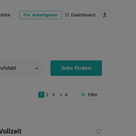
liste
Für Arbeitgeber
Dashboard
Jobs finden
rufsfeld
1
2
3
4
Region
Salzburg
Vollzeit
Flachg