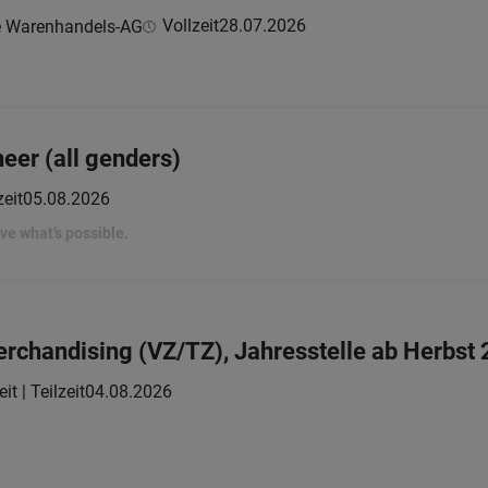
Vollzeit
28.07.2026
e Warenhandels-AG
eer (all genders)
zeit
05.08.2026
rove what’s possible.
erchandising (VZ/TZ), Jahresstelle ab Herbst
it | Teilzeit
04.08.2026