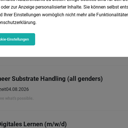
 oder zur Anzeige personalisierter Inhalte. Sie können selbst en
rove what’s possible.
d Ihrer Einstellungen womöglich nicht mehr alle Funktionalitäten
nschutzerklärung
.
gineer (f/m/d)
kie-Einstellungen
Vollzeit
04.08.2026
ters
eer Substrate Handling (all genders)
zeit
04.08.2026
rove what’s possible.
Digitales Lernen (m/w/d)