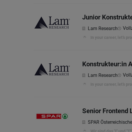
Junior Konstrukt
Voll
Lam Research
In your career, let’s p
Konstrukteur:in 
Voll
Lam Research
In your career, let’s p
Senior Frontend 
SPAR Österreichisch
Wir sind das "I" und "T" 