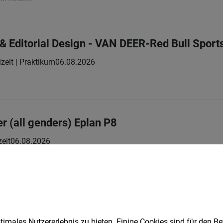
 & Editorial Design - VAN DEER-Red Bull Sport
lzeit | Praktikum
06.08.2026
er (all genders) Eplan P8
zeit
06.08.2026
rove what’s possible.
ll genders)
zeit
05.08.2026
imales Nutzererlebnis zu bieten. Einige Cookies sind für den Be