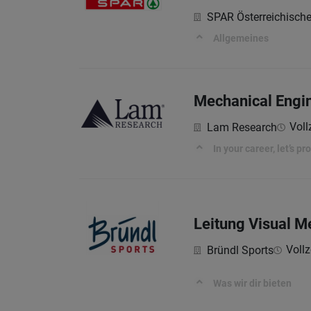
SPAR Österreichisch
Allgemeines
Mechanical Engin
Voll
Lam Research
In your career, let’s p
Leitung Visual M
Vollze
Bründl Sports
Was wir dir bieten