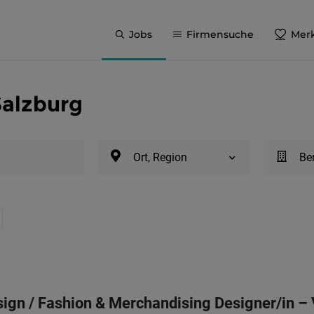
Jobs
Firmensuche
Merk
Salzburg
Ort, Region
Be
sign / Fashion & Merchandising Designer/in – 