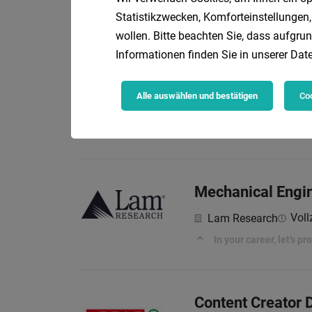
Statistikzwecken, Komforteinstellungen,
In your career, let’s p
wollen. Bitte beachten Sie, dass aufgrun
Informationen finden Sie in unserer
Date
Software Test En
Alle auswählen und bestätigen
Coo
COPA-DATA Headquar
Fast Facts
Mechanical Engin
Voll
Lam Research
In your career, let’s p
Content Creator 