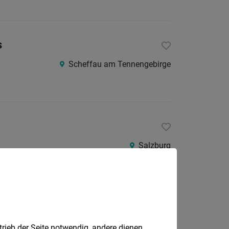
s
Scheffau am Tennengebirge
Salzburg
Salzburg
trieb der Seite notwendig, andere dienen