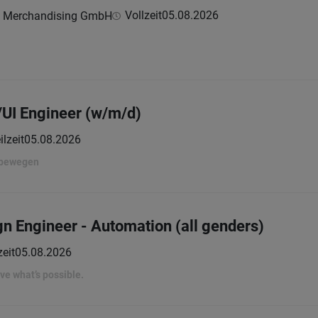
Vollzeit
05.08.2026
le Merchandising GmbH
UI Engineer (w/m/d)
ilzeit
05.08.2026
 bewegen
n Engineer - Automation (all genders)
zeit
05.08.2026
rove what’s possible.