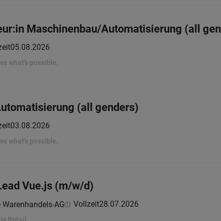
eur:in Maschinenbau/Automatisierung (all gen
zeit
05.08.2026
rove what’s possible.
Automatisierung (all genders)
zeit
03.08.2026
rove what’s possible.
Lead Vue.js​ (m/w/d)
Vollzeit
28.07.2026
e Warenhandels-AG
in Retail...