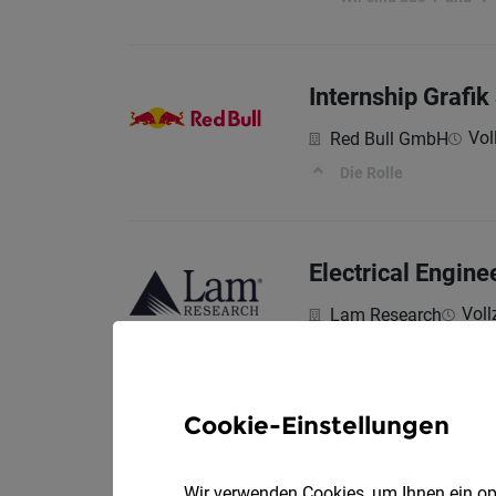
Internship Grafik
Vol
Red Bull GmbH
Die Rolle
Electrical Engine
Voll
Lam Research
In your career, let’s p
Cookie-Einstellungen
Fluid Engineer (a
Voll
Lam Research
Wir verwenden Cookies, um Ihnen ein opt