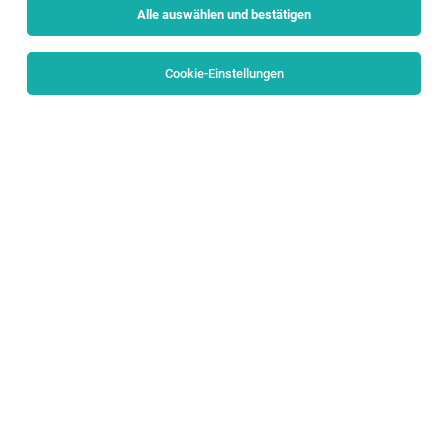
Alle auswählen und bestätigen
Sortieren
30 Jobs
Cookie-Einstellungen
Data Engineer (f/m/d)
Salzburg
06.08.2026
Vollzeit
NovaTaste Austria
Tasks
Data Engineer (w/m/d)
Salzburg
06.08.2026
Vollzeit