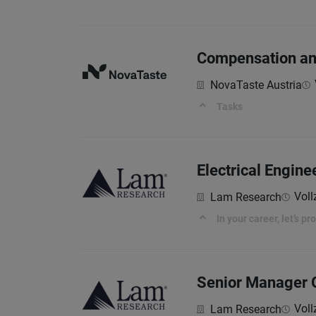
Compensation and
NovaTaste Austria
Tasks
Electrical Engine
Voll
Lam Research
In your career, let’s p
Senior Manager G
Voll
Lam Research