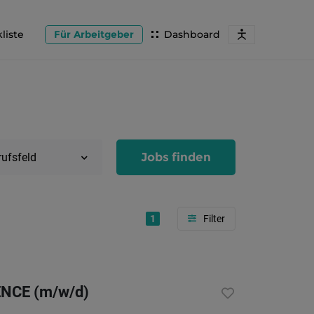
liste
Für Arbeitgeber
Dashboard
Jobs finden
rufsfeld
1
Region
Salzburg
NCE (m/w/d)
Flachg