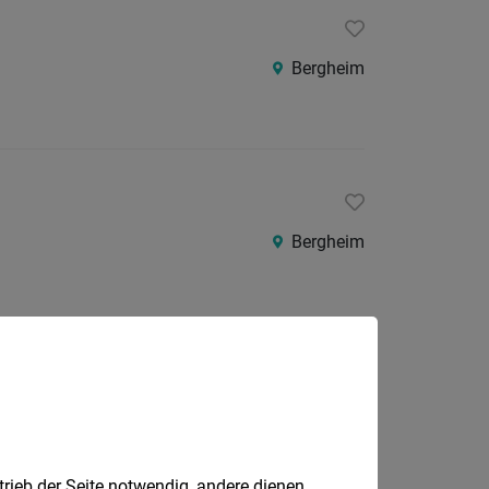
Bergheim
Bergheim
Anif
trieb der Seite notwendig, andere dienen