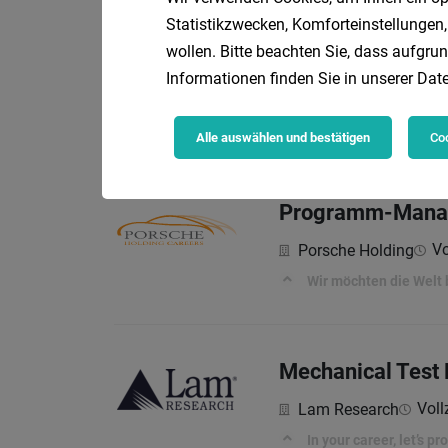
Statistikzwecken, Komforteinstellungen,
Senior Process E
wollen. Bitte beachten Sie, dass aufgrun
Informationen finden Sie in unserer
Date
Vol
PALFINGER AG
YOUR RESPONSIBILIT
Alle auswählen und bestätigen
Coo
Programm-Manage
Vo
Porsche Holding
Wir möchten die Welt
Mechanical Test 
Voll
Lam Research
In your career, let’s p