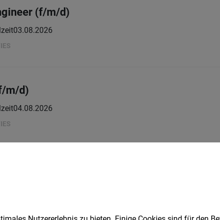
ngineer (f/m/d)
lzeit
03.08.2026
IES
(f/m/d)
lzeit
04.08.2026
IES
 (m/w/d)
5.08.2026
imales Nutzererlebnis zu bieten. Einige Cookies sind für den Be