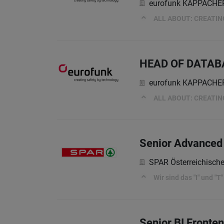
eurofunk KAPPACH
ALL ABOUT: CREATI
HEAD OF DATAB
eurofunk KAPPACH
ALL ABOUT: CREATI
Senior Advanced 
SPAR Österreichisch
Wir sind das "I" und "T" 
Senior BI Fronte