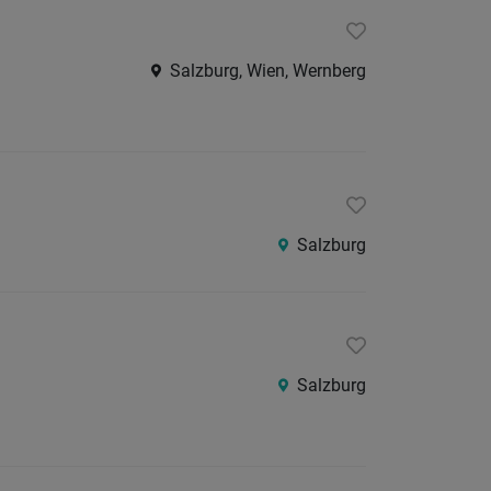
24
Stunden
Salzburg, Wien, Wernberg
Salzburg
Salzburg