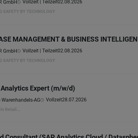
Vollzeit | Teilzeit
02.08.2026
ER GmbH
NG SAFETY BY TECHNOLOGY
ASE MANAGEMENT & BUSINESS INTELLIGENC
Vollzeit | Teilzeit
02.08.2026
ER GmbH
NG SAFETY BY TECHNOLOGY
Analytics Expert (m/w/d)
Vollzeit
28.07.2026
e Warenhandels-AG
in Retail...
nd Consultant (SAP Analytics Cloud / Datasphe