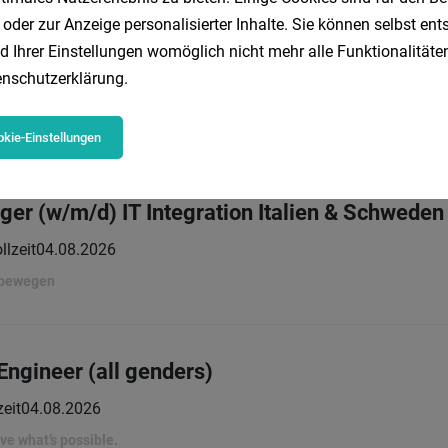
 oder zur Anzeige personalisierter Inhalte. Sie können selbst en
xpert SAP FI/CO (f/m/d)
d Ihrer Einstellungen womöglich nicht mehr alle Funktionalitäten
nschutzerklärung
.
lzeit
02.08.2026
IES
kie-Einstellungen
r (w/m/d) IT Integration Italien & Schweden
llzeit
04.08.2026
 bewegen
Engineer (all genders)
zeit
04.08.2026
rove what’s possible.