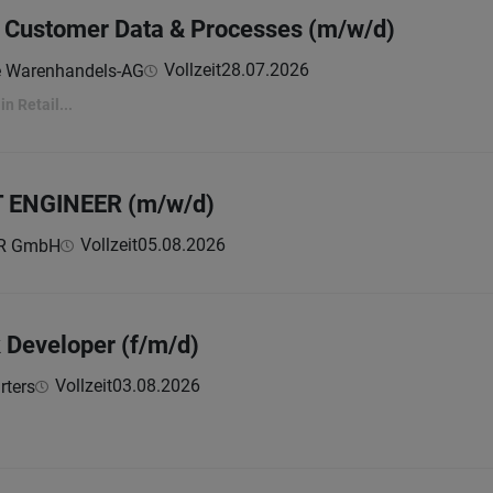
 Customer Data & Processes (m/w/d)
Vollzeit
28.07.2026
e Warenhandels-AG
in Retail...
 ENGINEER (m/w/d)
Vollzeit
05.08.2026
ER GmbH
k Developer (f/m/d)
Vollzeit
03.08.2026
ters