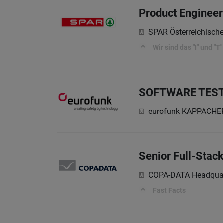
Product Engineer
SPAR Österreichisch
Wir sind das "I" und "T" 
SOFTWARE TEST
eurofunk KAPPACH
Senior Full-Stac
COPA-DATA Headquar
Fast Facts