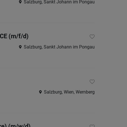
Salzburg, Sankt Johann im Pongau
Lungau
Pinzga
Pongau
E (m/f/d)
Salzbu
Stadt
Salzburg, Sankt Johann im Pongau
Tennen
Bayern
Österreic
Burgen
Salzburg, Wien, Wernberg
Kärnte
Niederö
Oberöst
re) (m/w/d)
Steier