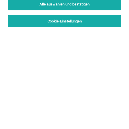
Alle auswählen und bestätigen
Sortieren
30 Jobs
Cookie-Einstellungen
HEAD OF DATENBANK MANAGEMENT &
BUSINESS INTELLIGENCE (m/w/d)
Salzburg, Sankt Johann im Pongau
02.08.2026
Vollzeit | Teilzeit
eurofunk KAPPACHER GmbH
ALL ABOUT: CREATING SAFETY BY TECHNOLOGY