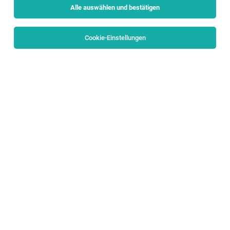
Alle auswählen und bestätigen
Sortieren
30 Jobs
Cookie-Einstellungen
E-Commerce Manager - Digital & Direct Sales
(w/m/d)
Salzburg
05.08.2026
Vollzeit
Porsche Holding
Wir möchten die Welt bewegen