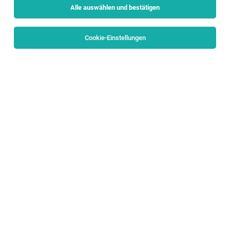
Alle auswählen und bestätigen
Sortieren
30 Jobs
Cookie-Einstellungen
Fachbetreuer:in für das Wohnhaus in Wals
Wals
05.08.2026
Teilzeit
Lebenshilfe Salzburg
Ab sofort
Fachbetreuer:in für den Wohnverbund