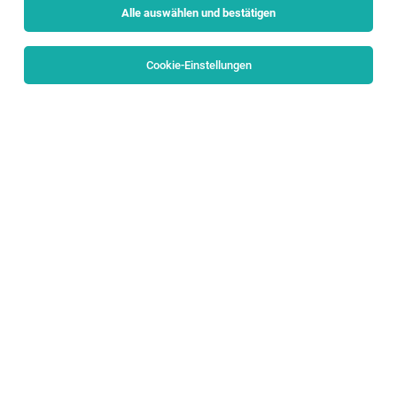
Alle auswählen und bestätigen
Sortieren
30 Jobs
Cookie-Einstellungen
QA Engineer (m/w/d)
Anif
29.07.2026
Vollzeit
Axess AG
Dein Profil
1