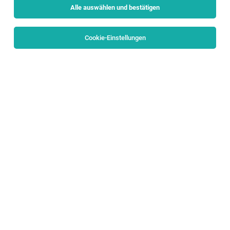
Alle auswählen und bestätigen
Sortieren
30 Jobs
Cookie-Einstellungen
Samstagsaushilfe Verkauf (w/m/d)
Salzburg
05.08.2026
Geringfügig
Hervis Sport - und Modegesellschaft m.b.H.
Was dich ausmacht: