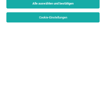
Alle auswählen und bestätigen
Sortieren
30 Jobs
Cookie-Einstellungen
Trainee Unternehmenssteuerung (m/w/d)
Salzburg
05.08.2026
Vollzeit
Raiffeisenbank Salzburg
Ihre Aufgaben:
1