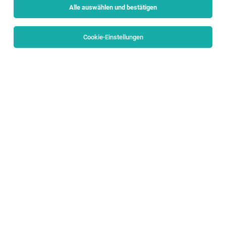
Alle auswählen und bestätigen
Sortieren
30 Jobs
Cookie-Einstellungen
Karosseriebautechniker (w/m/d)
Salzburg
04.08.2026
Vollzeit
Porsche Holding
Wir möchten die Welt bewegen
Verkaufsberater für die Marke VW
Nutzfahrzeuge (w/m/d)