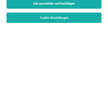
Alle auswählen und bestätigen
Sortieren
30 Jobs
Cookie-Einstellungen
Mitarbeiter:in Skiverleih (w/m/d) /
Saisonstelle
Altenmarkt im Pongau
08.08.2026
Vollzeit | befristet
Hervis Sport - und Modegesellschaft m.b.H.
Was dich ausmacht: