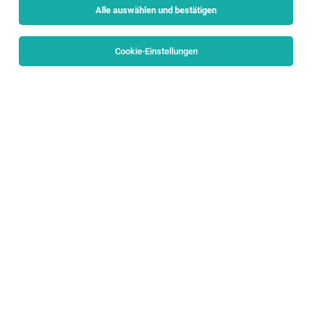
Alle auswählen und bestätigen
Sortieren
30 Jobs
Cookie-Einstellungen
PERSONALVERRECHNER:IN
Salzburg, Sankt Johann im Pongau
03.08.2026
Vollzeit
eurofunk KAPPACHER GmbH
ALL ABOUT: CREATING SAFETY BY TECHNOLOGY
Personalverrechner/in für die Lohn- und