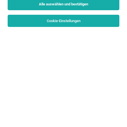
Alle auswählen und bestätigen
Sortieren
30 Jobs
Cookie-Einstellungen
LKW Fahrer:in (Silo-LKW)
Salzburg
04.08.2026
Vollzeit
Salzburger Lagerhaus
Deine Aufgaben: