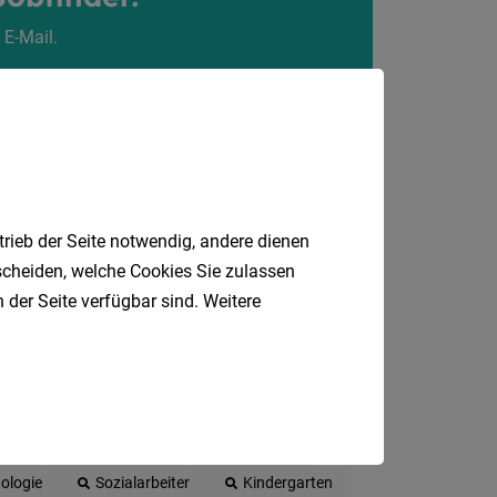
 E-Mail.
Tirol
Vorarlb
Wien
Südtirol
Internatio
trieb der Seite notwendig, andere dienen
tscheiden, welche Cookies Sie zulassen
Berufsfeld
 der Seite verfügbar sind. Weitere
Anstellungsa
Als Jobfinder spe
Jobs
raft
Einzelhandel
Gesundheit
der
ologie
Sozialarbeiter
Kindergarten
letzten