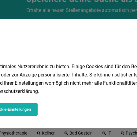
Erhalte alle neuen Stellenangebote automatisch per
Jetzt anlegen
imales Nutzererlebnis zu bieten. Einige Cookies sind für den Be
 oder zur Anzeige personalisierter Inhalte. Sie können selbst en
d Ihrer Einstellungen womöglich nicht mehr alle Funktionalitäten
nschutzerklärung
.
 beliebtesten Jobs in Salzburg
kie-Einstellungen
Marketing
Buchhalter
HR
DGKP
Reinigungsk
Physiotherapie
Kellner
Bad Gastein
IT
Psych