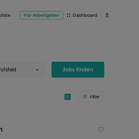
liste
Für Arbeitgeber
Dashboard
Jobs finden
rufsfeld
1
Region
Salzburg
n
Flachg