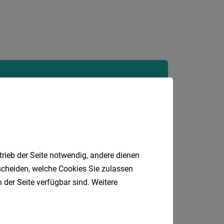
Tirol
Vorarlb
Wien
Südtirol
Jobfinder.
Internatio
 E-Mail.
Berufsfeld
Anstellungsa
trieb der Seite notwendig, andere dienen
tscheiden, welche Cookies Sie zulassen
Als Jobfinder spe
 der Seite verfügbar sind. Weitere
Jobs
der
letzten