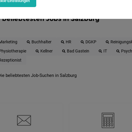
kie-Einstellungen
 beliebtesten Jobs in Salzburg
Marketing
Buchhalter
HR
DGKP
Reinigungsk
Physiotherapie
Kellner
Bad Gastein
IT
Psych
Rezeptionist
ie beliebtesten Job-Suchen in Salzburg