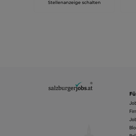
Stellenanzeige schalten
Fü
Jo
Fi
Job
Bl