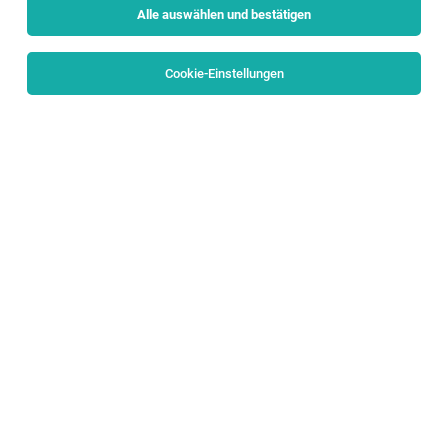
Alle auswählen und bestätigen
Sortieren
30 Jobs
Cookie-Einstellungen
Groß- und Außenhandelskaufmann (m/w/d) -
Schwerpunkt Großhandel
Fridolfing
05.08.2026
Vollzeit | Lehrstelle
Volksbank Raiffeisenbank Oberbayern Südost eG
Kaufmann im Groß- und Außenhandel (m/w/d) -
Schwerpunkt Großhandel
1