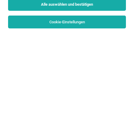
Alle auswählen und bestätigen
Cookie-Einstellungen
Technischer Leiter (m/w/d)
Finkenberg
04.08.2026
Vollzeit
STOCK resort *****s
Wir verstärken unser Team mit einem TECHNISCHEN
LEITER (m/w/d)
Programm-Manager (w/m/d) IT Integration
Italien & Schweden