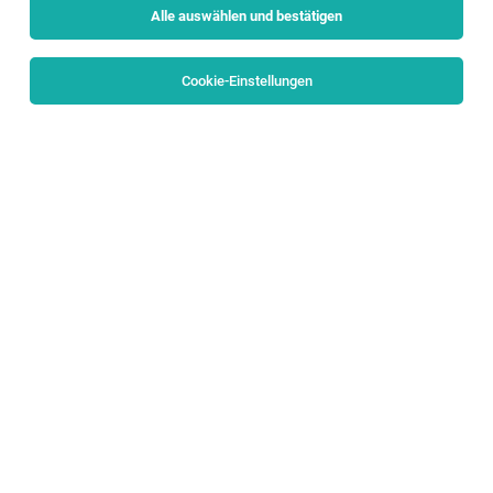
Alle auswählen und bestätigen
Sortieren
30 Jobs
Cookie-Einstellungen
GWH Installateur
Obertauern
22.07.2026
Vollzeit
Trummer Montage & Personal GmbH
Ihre Aufgaben