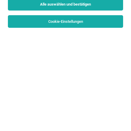
Alle auswählen und bestätigen
Sortieren
30 Jobs
Cookie-Einstellungen
TOP-JOB
Chef de Partie / Koch (m/w/d)
Salzburg
08.08.2026
Vollzeit
Hotel & Gasthof Hölle
👨‍🍳 Deine Aufgaben