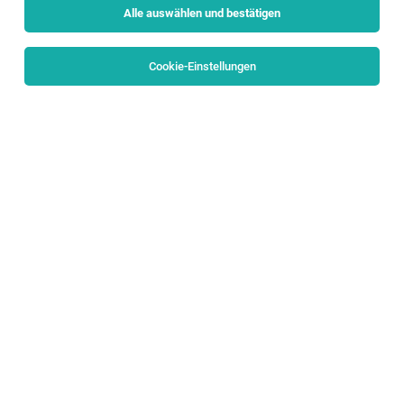
Alle auswählen und bestätigen
Sortieren
30 Jobs
Cookie-Einstellungen
Head of Human Resources Business Partner
Europe (f/m/d)
Salzburg
04.08.2026
Vollzeit
NovaTaste Austria
Tasks
1